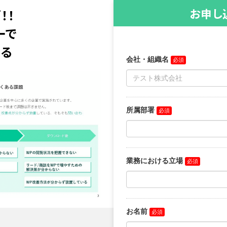
お申し
！！
ーで
創る