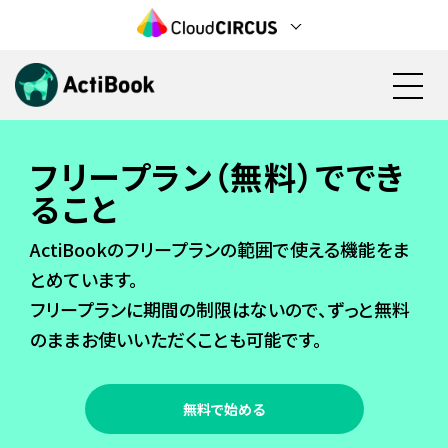
フリープラン（無料）ででき
資料請求
無料で始める
ること
機能
ActiBookのフリープランの範囲で使える機能をま
とめています。
料金
フリープランに期間の制限はないので、ずっと無料
のままお使いいただくことも可能です。
活用方法
検討状況の見える化(営業活動)
導入事例
見込み顧客の育成(マーケティング)
無料で始める
電子カタログ/Web社内報
カタログ資料