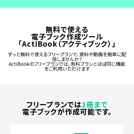
資料の一元管理
フリープラン
仕様・料金をチェック！
無料で使える
概要資料をもらう
コラム・セミナー
電子ブック作成ツール
「ActiBook（アクティブック）」
ずっと無料で使えるフリープランで、資料や動画を簡単に配
信しませんか？
ActiBookのフリープランでは、有料プランとほぼ同じ機能
をご利用いただけます
フリープランでは
1冊まで
電子ブックが作成可能です。