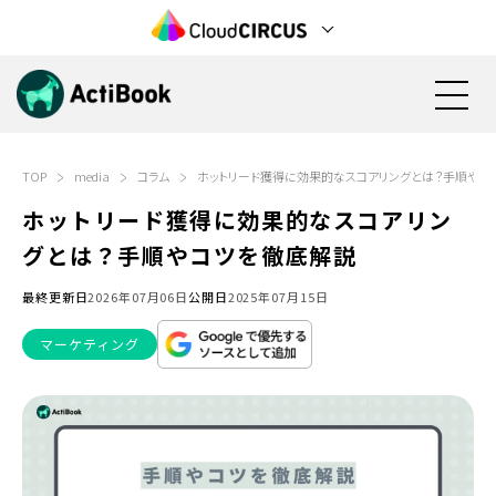
TOP
media
コラム
ホットリード獲得に効果的なスコアリングとは？手順やコ
資料請求
無料で始める
ホットリード獲得に効果的なスコアリン
グとは？手順やコツを徹底解説
機能
最終更新日
2026年07月06日
公開日
2025年07月15日
料金
マーケティング
活用方法
検討状況の見える化(営業活動)
導入事例
見込み顧客の育成(マーケティング)
電子カタログ/Web社内報
カタログ資料