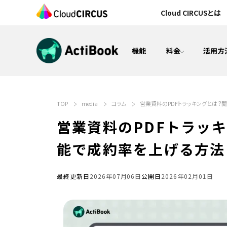
Cloud CIRCUSとは
機能
料金
活用方
MA（マーケティングオートメーション）
TOP
media
コラム
営業資料のPDFトラッキングとは？閲
検討状況の見える化(営業活動)
営業資料のPDFトラッ
電子カタログ/Web社内報
能で成約率を上げる方法【A
CMS&オウンドメディア構築
最終更新日
2026年07月06日
公開日
2026年02月01日