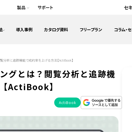
セ
製品
サポート
法
導入事例
カタログ資料
フリープラン
コラム・
アプリAR
DAP（デジタルアダプションプラットフォーム）
覧分析と追跡機能で成約率を上げる方法【ActiBook】
見込み顧客の育成(マーケティング)
キングとは？閲覧分析と追跡機
資料の一元管理
ctiBook】
ウェブAR
データベース構築
ActiBook