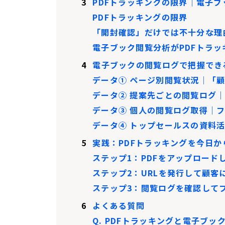
3
PDFトラッキングの限界｜電子
PDFトラッキングの限界
「開封確認」だけでは不十分な理
電子ブック閲覧分析がPDFトラ
4
電子ブックの閲覧ログで把握でき
データ① ページ別閲覧状況｜「
データ② 提案先ごとの閲覧ログ
データ③ 個人の閲覧ログ取得｜
データ④ トップセールスの資料
5
実践：PDFトラッキングを今日か
ステップ1：PDFをアップロード
ステップ2：URLを発行して顧客
ステップ3：閲覧ログを確認して
6
よくある質問
Q. PDFトラッキングと電子ブ