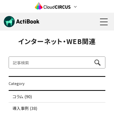
インターネット・WEB関連
資料請求
無料で始める
機能
料金
Category
活用方法
コラム (90)
検討状況の見える化(営業活動)
導入事例
見込み顧客の育成(マーケティング)
導入事例 (38)
電子カタログ/Web社内報
カタログ資料