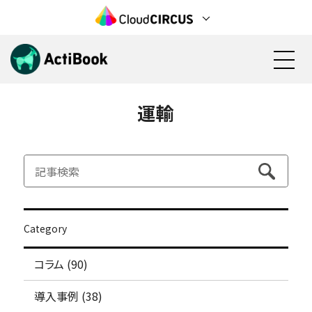
運輸
資料請求
無料で始める
機能
料金
Category
活用方法
コラム (90)
検討状況の見える化(営業活動)
導入事例
見込み顧客の育成(マーケティング)
導入事例 (38)
電子カタログ/Web社内報
カタログ資料