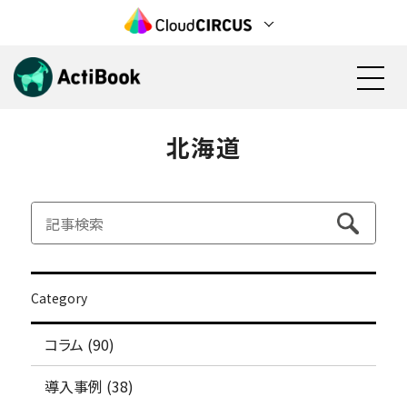
北海道
資料請求
無料で始める
機能
料金
Category
活用方法
コラム (90)
検討状況の見える化(営業活動)
導入事例
見込み顧客の育成(マーケティング)
導入事例 (38)
電子カタログ/Web社内報
カタログ資料