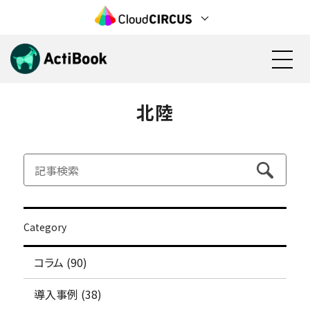
北陸
資料請求
無料で始める
機能
料金
Category
活用方法
コラム (90)
検討状況の見える化(営業活動)
導入事例
見込み顧客の育成(マーケティング)
導入事例 (38)
電子カタログ/Web社内報
カタログ資料