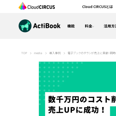
Cloud CIRCUSとは
機能
料金
活用方
MA（マーケティングオートメーション）
TOP
media
導入事例
電子ブックのチラシが売上に貢献・同時に
検討状況の見える化(営業活動)
電子カタログ/Web社内報
CMS&オウンドメディア構築