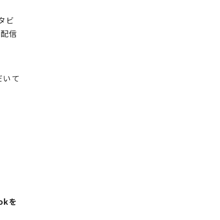
タビ
ガ配信
だいて
。
okを