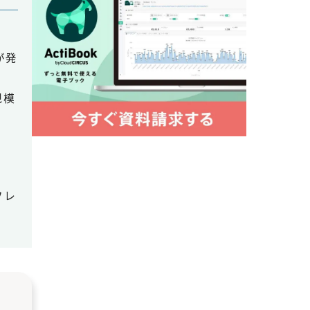
が発
規模
フレ