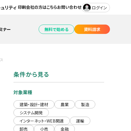
キュリティ
印刷会社の方はこちら
お問い合わせ
ログイン
セミナー
無料で始める
資料請求
チャット接客
バス
仕様・料金をチェック！
条件から見る
概要資料をもらう
電子ブック・動画共有
対象業種
建築・設計・建材
農業
製造
製品一覧
システム開発
インターネット・WEB関連
運輸
卸売
小売
金融