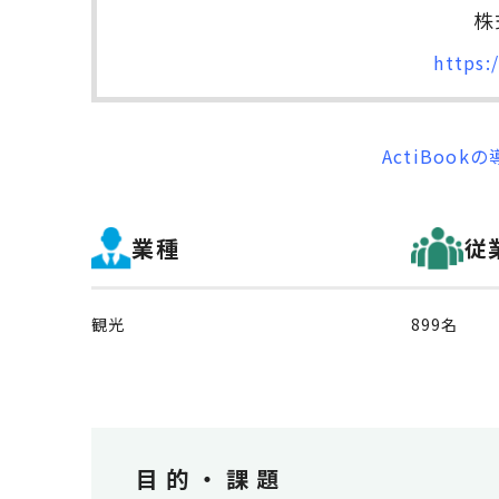
株
https:
ActiBoo
業種
従
観光
899名
目的・課題