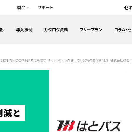
セ
製品
サポート
法
導入事例
カタログ資料
フリープラン
コラム・
アプリAR
DAP（デジタルアダプションプラットフォーム）
数千万円のコスト削減にも成功！チャットボットの併用で月20%の着信を削減 | 株式会社はと
見込み顧客の育成(マーケティング)
資料の一元管理
ウェブAR
データベース構築