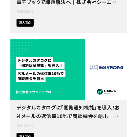
資料の一元管理
電子ブックで課題解決へ｜株式会社シーエス
ラボ様
2025/06/12
フリープラン
仕様・料金をチェック！
導入事例
コラム・セミナー
概要資料をもらう
デジタルカタログに「閲覧通知機能」を導入！お
礼メールの返信率10％で商談機会を創出｜株
式会社マウンテック
2024/03/12
導入事例