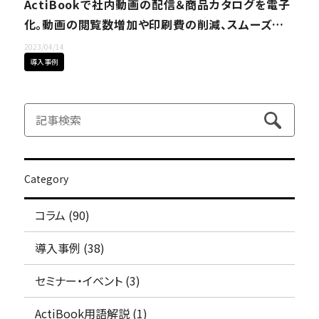
ActiBookで社内動画の配信＆商品カタログを電子
化。動画の閲覧数増加や印刷費の削減、スムーズな
商談の実現などさまざまな効果を実感しました｜ファ
2023/04/14
イテン株式会社様
導入事例
Category
コラム (90)
導入事例 (38)
セミナー・イベント (3)
ActiBook用語解説 (1)