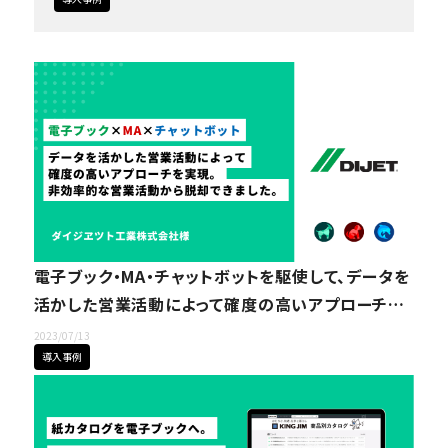
電子ブック・MA・チャットボットを駆使して、データを
活かした営業活動によって確度の高いアプローチを
実現。非効率的な営業活動から脱却できました。｜ダ
2023/07/13
イジヱツト工業株式会社様
導入事例