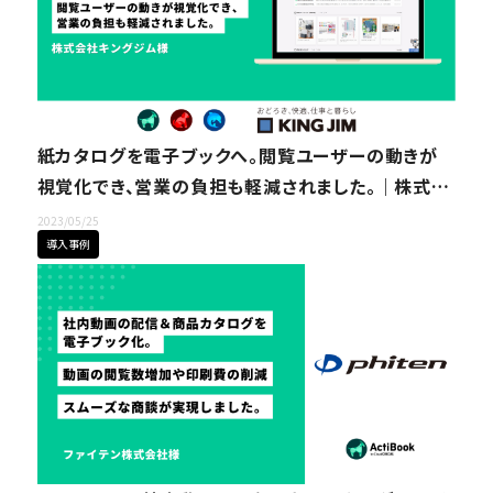
紙カタログを電子ブックへ。閲覧ユーザーの動きが
視覚化でき、営業の負担も軽減されました。｜株式会
社キングジム様
2023/05/25
導入事例