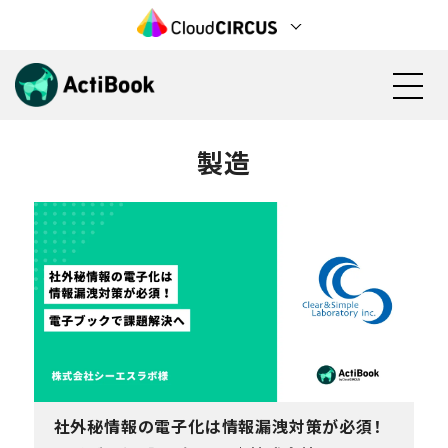
製造
資料請求
無料で始める
機能
料金
活用方法
検討状況の見える化(営業活動)
導入事例
見込み顧客の育成(マーケティング)
社外秘情報の電子化は情報漏洩対策が必須！
電子カタログ/Web社内報
カタログ資料