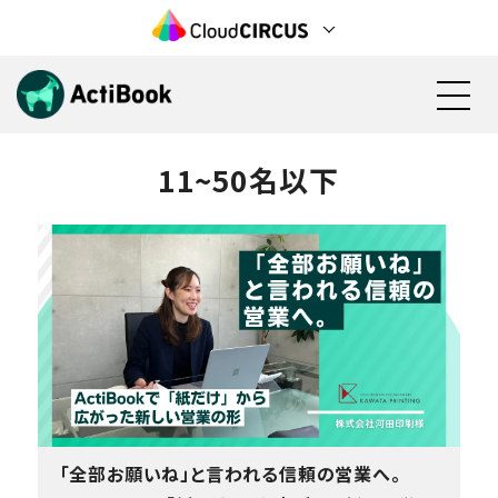
11~50名以下
資料請求
無料で始める
機能
料金
活用方法
検討状況の見える化(営業活動)
導入事例
見込み顧客の育成(マーケティング)
「全部お願いね」と言われる信頼の営業へ。
電子カタログ/Web社内報
カタログ資料