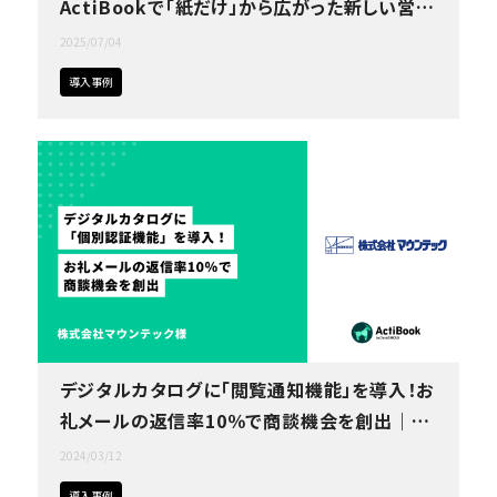
資料の一元管理
ActiBookで「紙だけ」から広がった新しい営業
の形｜株式会社河田印刷様
2025/07/04
フリープラン
仕様・料金をチェック！
導入事例
コラム・セミナー
概要資料をもらう
デジタルカタログに「閲覧通知機能」を導入！お
礼メールの返信率10％で商談機会を創出｜株
式会社マウンテック
2024/03/12
導入事例