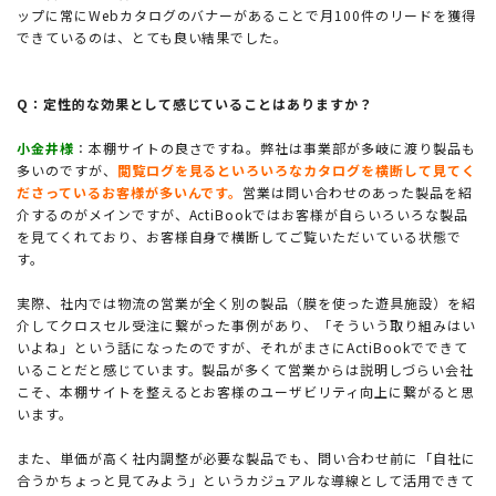
ップに常にWebカタログのバナーがあることで月100件のリードを獲得
できているのは、とても良い結果でした。
Q：定性的な効果として感じていることはありますか？
小金井様
：本棚サイトの良さですね。弊社は事業部が多岐に渡り製品も
多いのですが、
閲覧ログを見るといろいろなカタログを横断して見てく
ださっているお客様が多いんです。
営業は問い合わせのあった製品を紹
介するのがメインですが、ActiBookではお客様が自らいろいろな製品
を見てくれており、お客様自身で横断してご覧いただいている状態で
す。
実際、社内では物流の営業が全く別の製品（膜を使った遊具施設）を紹
介してクロスセル受注に繋がった事例があり、「そういう取り組みはい
いよね」という話になったのですが、それがまさにActiBookでできて
いることだと感じています。製品が多くて営業からは説明しづらい会社
こそ、本棚サイトを整えるとお客様のユーザビリティ向上に繋がると思
います。
また、単価が高く社内調整が必要な製品でも、問い合わせ前に「自社に
合うかちょっと見てみよう」というカジュアルな導線として活用できて