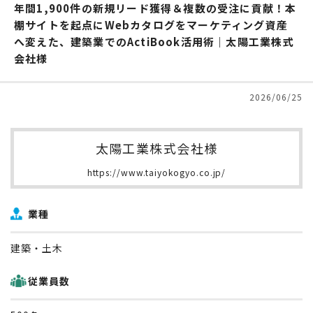
資料の一元管理
年間1,900件の新規リード獲得＆複数の受注に貢献！本
棚サイトを起点にWebカタログをマーケティング資産
フリープラン
仕様・料金をチェック！
へ変えた、建築業でのActiBook活用術｜太陽工業株式
会社様
コラム・セミナー
概要資料をもらう
2026/06/25
太陽工業株式会社様
https://www.taiyokogyo.co.jp/
業種
建築・土木
従業員数