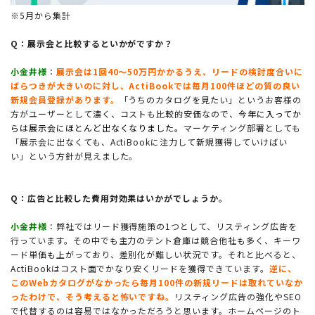
※5月から集計
Q：展示会と比較するといかがですか？
小金井様
：
展示会は1回40〜50万円かかるうえ、リードの検討度合いに
ばらつきが大きいのに対し、ActiBookでは毎月100件ほどの質の良い
新規会員登録があります。
「うちのカタログを見たい」というお客様の
方がユーザーとして濃く、コストも比較的安価なので、
今年に入ってか
らは展示会にほとんど出なくなりました。
マーケティング部署としても
「展示会に出なくても、ActiBookに注力して新規獲得していけばい
い」という方針が見えました。
Q：広告と比較した費用対効果はいかがでしょうか。
小金井様
：弊社ではリード獲得施策の1つとして、リスティング広告を
行っています。その中でも主力のテント倉庫は競合他社も多く、キーワ
ード単価も上がっており、差別化が難しい状況です。それと比べると、
ActiBookはコスト面でかなり安くリードを獲得できています。
逆に、
このWebカタログがなかったら毎月100件の新規リードは取れていなか
ったわけで、そう考えると怖いですね。
リスティング広告の強化やSEO
で代替するのは容易ではなかっただろうと思います。ホームページのト