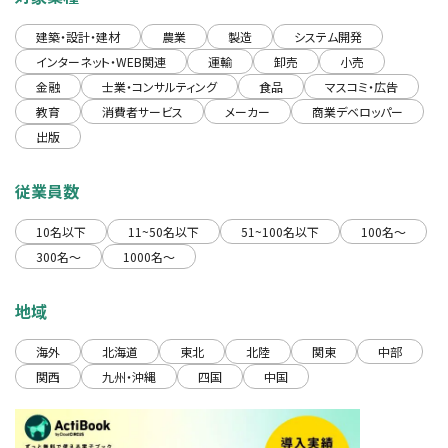
建築・設計・建材
農業
製造
システム開発
インターネット・WEB関連
運輸
卸売
小売
金融
士業・コンサルティング
食品
マスコミ・広告
教育
消費者サービス
メーカー
商業デベロッパー
出版
従業員数
10名以下
11~50名以下
51~100名以下
100名〜
300名〜
1000名〜
地域
海外
北海道
東北
北陸
関東
中部
関西
九州・沖縄
四国
中国