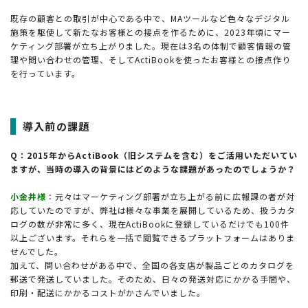
既存の顧客との取引が中心である中で、MAツールなど色々なデジタル
施策を駆使して新たなお客様との接点を作るために、2023年頃にマー
ケティング部署が立ち上がりました。現在は3名の体制で顧客情報の管
理や問い合わせの管理、そしてActiBookを使ったお客様との接点作り
を行っています。
導入前の課題
Q：2015年からActiBook（旧システムを含む）をご活用いただいてい
ますが、当時の導入の背景にはどのような課題があったのでしょうか？
小金井様
：元々はマーケティング部署が立ち上がる前に広報課の者が対
応していたのですが、弊社は様々な事業を展開しているため、扱うカタ
ログの数が非常に多く、現在ActiBookに登録しているだけでも100件
以上ございます。それらを一括で閲覧できるプラットフォームはありま
せんでした。
加えて、問い合わせがある中で、全国の各支店が製品ごとのカタログを
郵送で発送していました。そのため、日々の発送対応にかかる手間や、
印刷・配送にかかるコストがかさんでいました。