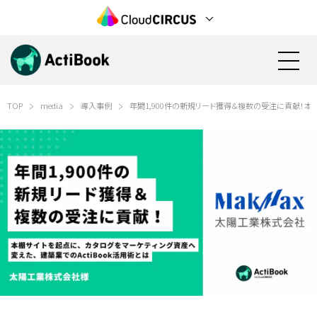
TOP
media
導入事例
年間1,900件の新規リード獲得＆複数の受注に貢献！本
資料請求
無料で始める
機能
料金
活用方法
検討状況の見える化(営業活動)
導入事例
見込み顧客の育成(マーケティング)
電子カタログ/Web社内報
カタログ資料