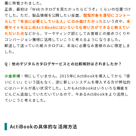
署に移管されました。
正直、最初は「Webカタログを見たかったらどうぞ」くらいの位置づけ
でした。ただ、製品情報を公開したい反面、
閲覧対象を適切にコントー
ルして「本当に必要としている人」にのみ届けたかった
という点や、
本
棚サイトをはじめActiBookにはいろいろな使い方ができると教えてい
ただいた点
などから、マーケティング部としてお客様との接点づくりや
コンバージョン獲得に活用していこうと考えるようになりました。
郵送して送っていた紙カタログは、本当に必要なお客様のみに限定しま
した。
Q：他のデジタルカタログサービスとの比較検討はされましたか？
小金井様
：特にしていません。2015年にActiBookを導入してから「使
いにくい」という話もなく、逆に新しいシステムを導入する方が弊社的
にはハードルが高い状況でした。しかもActiBookはいろいろな機能を
どんどん追加していただいているので、今あるActiBookをより活用し
ていこうと考えました。
ActiBookの具体的な活用方法