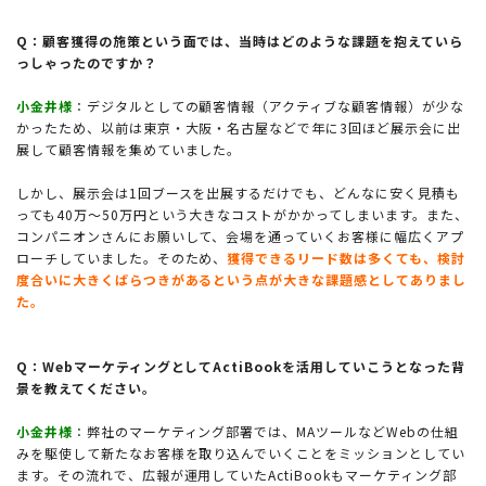
Q：顧客獲得の施策という面では、当時はどのような課題を抱えていら
っしゃったのですか？
小金井様
：デジタルとしての顧客情報（アクティブな顧客情報）が少な
かったため、以前は東京・大阪・名古屋などで年に3回ほど展示会に出
展して顧客情報を集めていました。
しかし、展示会は1回ブースを出展するだけでも、どんなに安く見積も
っても40万〜50万円という大きなコストがかかってしまいます。また、
コンパニオンさんにお願いして、会場を通っていくお客様に幅広くアプ
ローチしていました。そのため、
獲得できるリード数は多くても、検討
度合いに大きくばらつきがあるという点が大きな課題感としてありまし
た。
Q：WebマーケティングとしてActiBookを活用していこうとなった背
景を教えてください。
小金井様
：弊社のマーケティング部署では、MAツールなどWebの仕組
みを駆使して新たなお客様を取り込んでいくことをミッションとしてい
ます。その流れで、広報が運用していたActiBookもマーケティング部