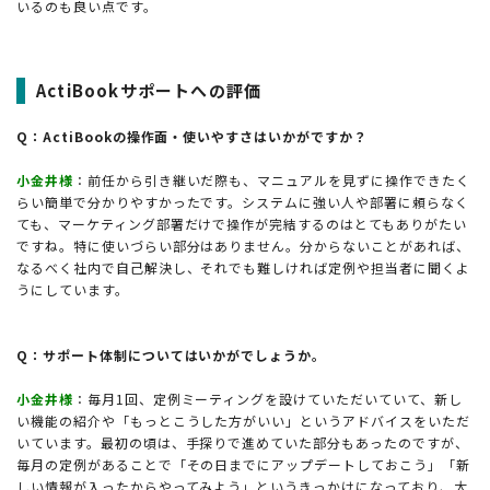
いるのも良い点です。
ActiBookサポートへの評価
Q：ActiBookの操作面・使いやすさはいかがですか？
小金井様
：前任から引き継いだ際も、マニュアルを見ずに操作できたく
らい簡単で分かりやすかったです。システムに強い人や部署に頼らなく
ても、マーケティング部署だけで操作が完結するのはとてもありがたい
ですね。特に使いづらい部分はありません。分からないことがあれば、
なるべく社内で自己解決し、それでも難しければ定例や担当者に聞くよ
うにしています。
Q：サポート体制についてはいかがでしょうか。
小金井様
：毎月1回、定例ミーティングを設けていただいていて、新し
い機能の紹介や「もっとこうした方がいい」というアドバイスをいただ
いています。最初の頃は、手探りで進めていた部分もあったのですが、
毎月の定例があることで「その日までにアップデートしておこう」「新
しい情報が入ったからやってみよう」というきっかけになっており、大